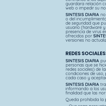
guardara relación co
web o impedir su nor
SINTESIS DIARIA
no 
o del incumplimiento
de seguridad que pud
usuario (hardware y
presencia de virus e
ofrecidos por
SINTE
versiones no actuali
REDES SOCIALES
SINTESIS DIARIA
pu
personas que se hici
redes sociales) de l
condiciones de uso,
cada caso y aceptad
SINTESIS DIARIA
tr
informando a los usu
finalidad que las no
Queda prohibida la 