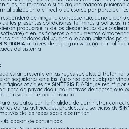
n ellos, de terceros o si de alguna manera pudieran da
mal utilización o el hecho de usarse por parte del res
responderá de ninguna consecuencia, daño o perjuici
 de las presentes condiciones, términos y políticas, ni
ieran producirse, ni de los desperfectos que pudieran
 software) o en los ficheros o documentos almacenado
n los ordinadores del usuario que sean utilizados para
SIS DIARIA
a través de la página web; (ii) un mal func
zadas del sistema.
:
ede estar presente en las redes sociales. El tratamient
eran seguidoras en ellas (y/o realicen cualquier víncu
as páginas oficiales de
SINTESIS
DIARIA, se regirá por
 políticas de privacidad y normativas de acceso que p
as previamente por el usuario.
atará los datos con la finalidad de administrar correct
arios de las actividades, productos o servicios de
SIN
rmativas de las redes socials permitan.
publicación de contenidos: