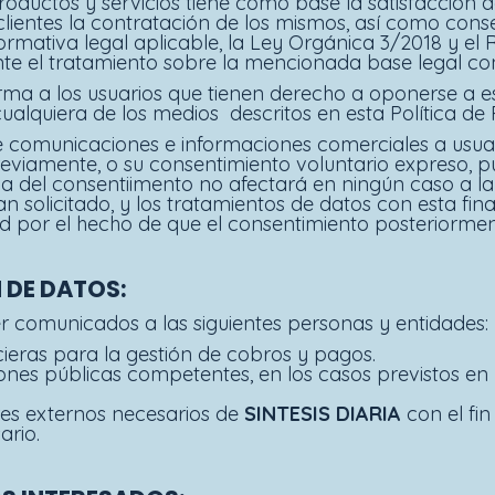
oductos y servicios tiene como base la satisfacción de
lientes la contratación de los mismos, así como consegu
ormativa legal aplicable, la Ley Orgánica 3/2018 y e
e el tratamiento sobre la mencionada base legal con
rma a los usuarios que tienen derecho a oponerse a e
ualquiera de los medios descritos en esta Política de 
 comunicaciones e informaciones comerciales a usuari
reviamente, o su consentimiento voluntario expreso, 
a del consentiimento no afectará en ningún caso a la
an solicitado, y los tratamientos de datos con esta fi
tud por el hecho de que el consentimiento posteriorme
 DE DATOS
:
r comunicados a las siguientes personas y entidades:
cieras para la gestión de cobros y pagos.
ones públicas competentes, en los casos previstos en 
es externos necesarios de
SINTESIS DIARIA
con el fin
ario.