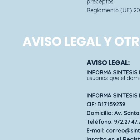
preceptos.
Reglamento (UE) 201
AVISO LEGAL Y OT
AVISO LEGAL
:
INFORMA SINTESIS 
usuarios que el dom
INFORMA SINTESIS 
CIF: B17159239
Domicilio: Av. Sant
Teléfono: 972.27.47.
E-mail: correo@sint
Inscrita en el Regis