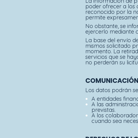
La información de pr
poder ofrecer a los c
reconocido por la n
permite expresament
No obstante, se info
ejercerlo mediante c
La base del envío de
mismos solicitado p
momento. La retirad
servicios que se hay
no perderán su lici
COMUNICACIÓN
Los datos podrán se
A entidades finan
A las administraci
previstas.
A los colaborador
cuando sea neces