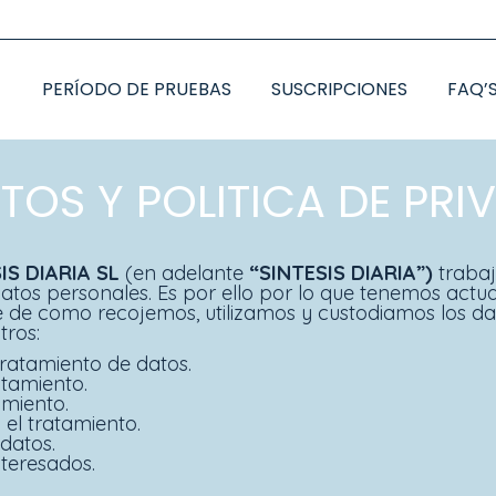
PERÍODO DE PRUEBAS
SUSCRIPCIONES
FAQ’
TOS Y POLITICA DE PRI
IS DIARIA SL
(en adelante
“SINTESIS DIARIA”)
trabaj
atos personales. Es por ello por lo que tenemos actua
 de como recojemos, utilizamos y custodiamos los da
tros:
tratamient
o de datos.
ratamiento
.
amiento
.
 el tratamiento
.
datos
.
nteresados.