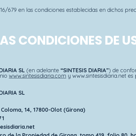
6/679 en las condiciones establecidas en dichos prec
RAS CONDICIONES DE U
DIARIA SL
(en adelante
“SINTESIS DIARIA”
) de confo
inio
www.sintesisdiaria.com
y www.sintesisdiaria.net es
DIARIA SL
a Coloma, 14, 17800-Olot (Girona)
71
esisdiaria.net
tro de la Propiedad de Girona, tomo 419, folio 80, h