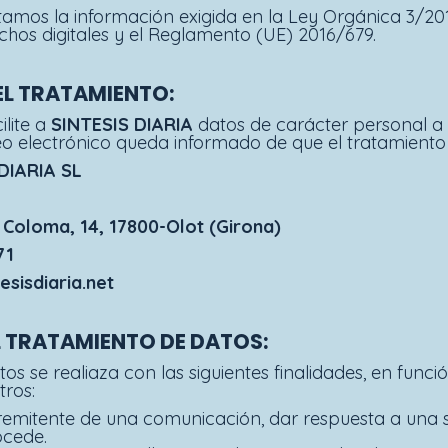
itamos la información exigida en la Ley Orgánica 3/2
chos digitales y el Reglamento (UE) 2016/679.
EL TRATAMIENTO
:
ilite a
SINTESIS DIARIA
datos de carácter personal a
o electrónico queda informado de que el tratamiento 
DIARIA SL
a Coloma, 14, 17800-Olot (Girona)
71
esisdiaria.net
L TRATAMIENTO DE DATOS
:
os se realiaza con las siguientes finalidades, en funci
tros:
emitente de una comunicación, dar respuesta a una sol
ocede.